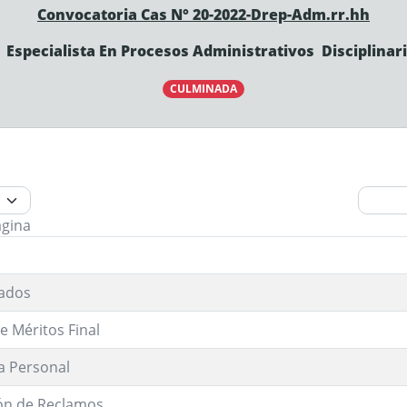
Convocatoria Cas N°
20-2022-Drep-Adm.rr.hh
 Especialista En Procesos Administrativos
Disciplinar
CULMINADA
ágina
ados
e Méritos Final
a Personal
ón de Reclamos