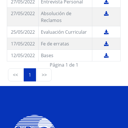
27/05/2022
Entrevista Personal
27/05/2022
Absolución de
Reclamos
25/05/2022
Evaluación Curricular
17/05/2022
Fe de erratas
12/05/2022
Bases
Página 1 de 1
<<
1
>>