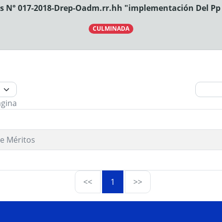
s N° 017-2018-Drep-Oadm.rr.hh "implementación Del Pp 0
CULMINADA
ágina
e Méritos
<<
1
>>