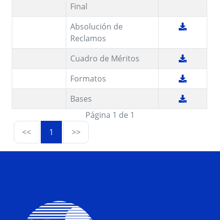
Final
Absolución de
Reclamos
Cuadro de Méritos
Formatos
Bases
Página 1 de 1
<<
1
>>