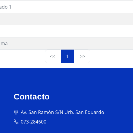
ado 1
ama
<<
1
>>
Contacto
Av. San Ramón S/N Urb. San Eduardo
073-284600