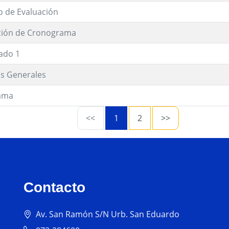
o de Evaluación
ción de Cronograma
ado 1
os Generales
ama
<<
1
2
>>
Contacto
Av. San Ramón S/N Urb. San Eduardo