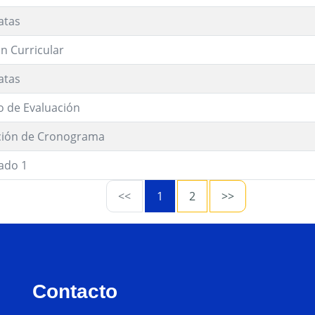
atas
n Curricular
atas
o de Evaluación
ción de Cronograma
ado 1
<<
1
2
>>
Contacto