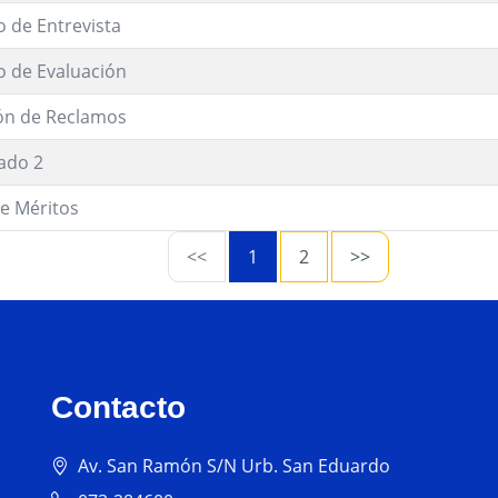
o de Entrevista
o de Evaluación
ón de Reclamos
ado 2
e Méritos
<<
1
2
>>
Contacto
Av. San Ramón S/N Urb. San Eduardo