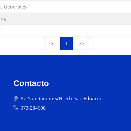
os Generales
ama
l
<<
1
>>
Contacto
Av. San Ramón S/N Urb. San Eduardo
073-284600