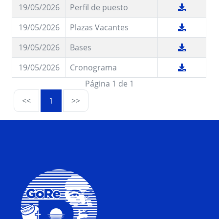
19/05/2026
Perfil de puesto
19/05/2026
Plazas Vacantes
19/05/2026
Bases
19/05/2026
Cronograma
Página 1 de 1
<<
1
>>