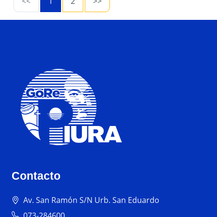
<<
1
2
>>
Contacto
Av. San Ramón S/N Urb. San Eduardo
073-284600