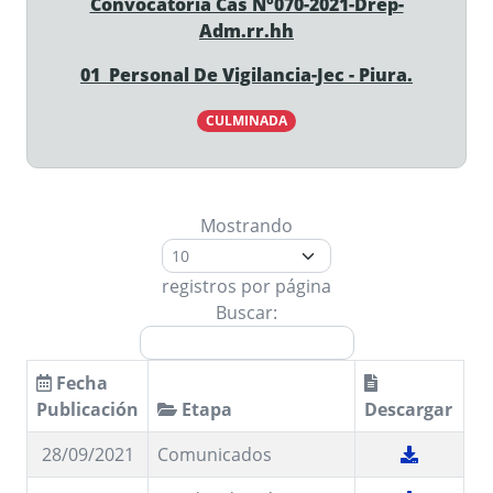
Convocatoria Cas N°070-2021-Drep-
Adm.rr.hh
01 Personal De Vigilancia-Jec - Piura.
CULMINADA
Mostrando
registros por página
Buscar:
Fecha
Publicación
Etapa
Descargar
28/09/2021
Comunicados