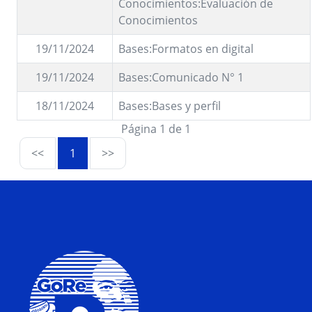
Conocimientos:Evaluación de
Conocimientos
19/11/2024
Bases:Formatos en digital
19/11/2024
Bases:Comunicado N° 1
18/11/2024
Bases:Bases y perfil
Página 1 de 1
<<
1
>>