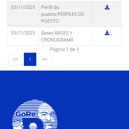
03/11/2025
Perfil de
puesto:PERFILES DE
PUESTO
03/11/2025
Bases:BASES Y
CRONOGRAMA
Página 1 de 1
<<
1
>>