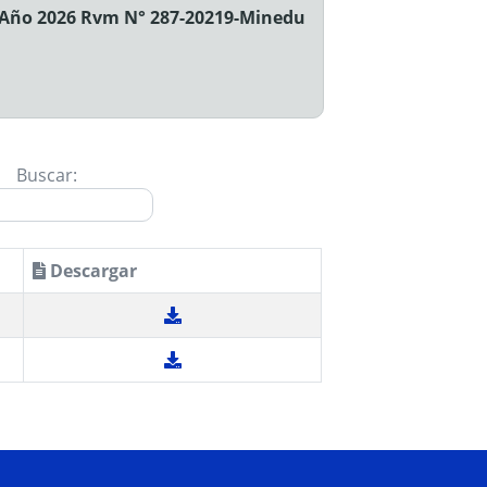
- Año 2026 Rvm N° 287-20219-Minedu
Buscar:
Descargar