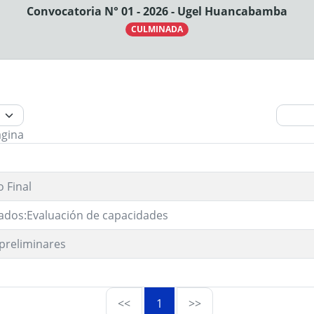
Convocatoria N° 01 - 2026 - Ugel Huancabamba
CULMINADA
ágina
 Final
dos:Evaluación de capacidades
preliminares
<<
1
>>