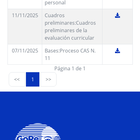
personal
11/11/2025
Cuadros
preliminares:Cuadros
preliminares de la
evaluación curricular
07/11/2025
Bases:Proceso CAS N.
11
Página 1 de 1
<<
1
>>