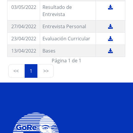
03/05/2022
Resultado de
Entrevista
27/04/2022
Entrevista Personal
23/04/2022
Evaluación Curricular
13/04/2022
Bases
Página 1 de 1
<<
1
>>