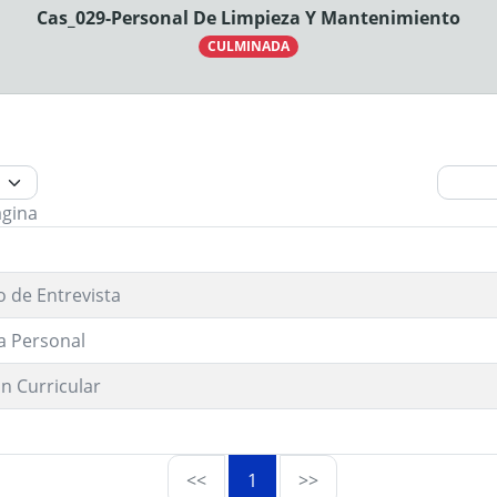
Cas_029-Personal De Limpieza Y Mantenimiento
CULMINADA
ágina
o de Entrevista
a Personal
n Curricular
<<
1
>>