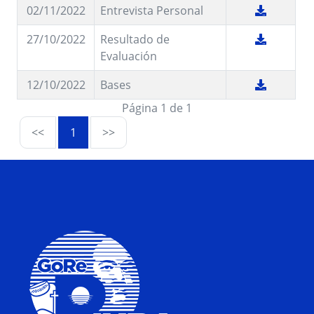
02/11/2022
Entrevista Personal
27/10/2022
Resultado de
Evaluación
12/10/2022
Bases
Página 1 de 1
<<
1
>>