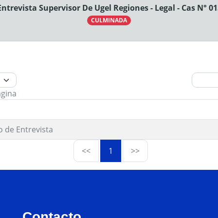
ntrevista Supervisor De Ugel Regiones - Legal - Cas N° 01
CULMINADA
ágina
o de Entrevista
<<
1
>>
Contacto