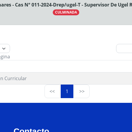
ares - Cas N° 011-2024-Drep/ugel-T - Supervisor De Ugel 
CULMINADA
ágina
n Curricular
<<
1
>>
Contacto