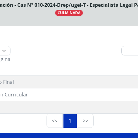
ción - Cas N° 010-2024-Drep/ugel-T - Especialista Legal 
CULMINADA
ágina
 Final
n Curricular
<<
1
>>