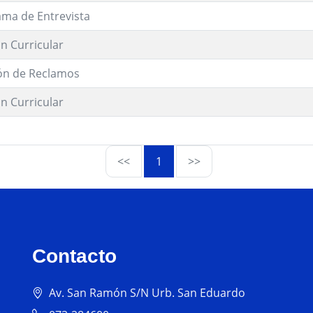
ma de Entrevista
n Curricular
ón de Reclamos
n Curricular
<<
1
>>
Contacto
Av. San Ramón S/N Urb. San Eduardo