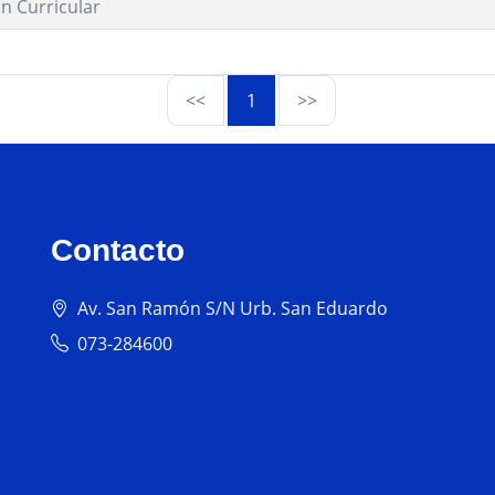
n Curricular
<<
1
>>
Contacto
Av. San Ramón S/N Urb. San Eduardo
073-284600