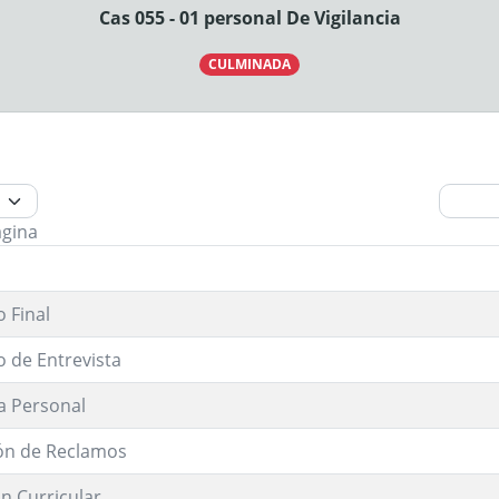
Cas 055 - 01 personal De Vigilancia
CULMINADA
ágina
 Final
o de Entrevista
a Personal
ón de Reclamos
n Curricular