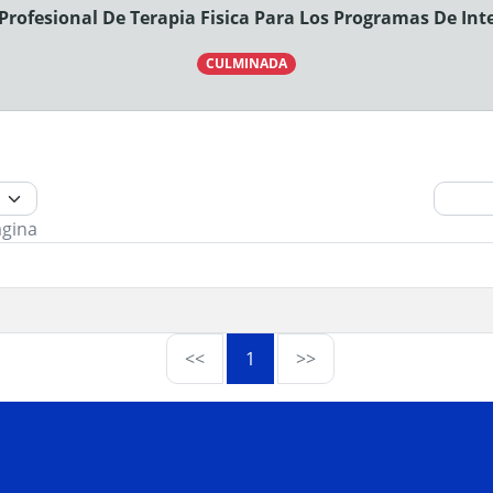
 Profesional De Terapia Fisica Para Los Programas De I
CULMINADA
ágina
<<
1
>>